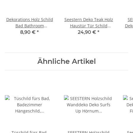
Dekorations Holz Schild
Seestern Deko Teak Holz
SE
Bad Bathroom
Haustür Tür Schild
Deko
Badezimmer
Welcome mit Gecko
8,90 €
*
24,90 €
*
Hängeschild 26 x 15 cm
Motiv 40 x 30 cm /1614
Dr
/1982
Ähnliche Artikel
Tüschild fürs Bad,
SEESTERN Holzschild
Se