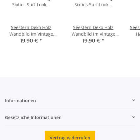
Seestern Deko Holz
Seestern Deko Holz
Sees
Wandbild im Vintage
Wandbild im Vintage
H
Sixties Surf Look 30 x 40
Sixties Surf Look 30 x 40
We
19,90 €
*
19,90 €
*
cm Surfing Motiv /1817
cm Surfing Motiv /1819
Mot
Informationen
Gesetzliche Informationen
Vertrag widerrufen