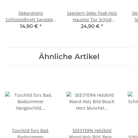
Dekorations
Seestern Deko Teak Holz
De
Schlüsselbrett Sandalen
Haustür Tür Schild
5
& Blüten Design
Welcome mit Gecko
Airb
14,90 €
*
24,90 €
*
Dekobrett Hängeschild
Motiv 40 x 30 cm /1614
Surf
35 x 12 cm /1471
Ähnliche Artikel
Tüschild fürs Bad,
SEESTERN Holzbild
Badezimmer
Wand Holz Bild 'Beach
Schl