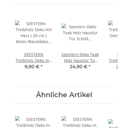
SEESTERN
Seestern Deko Teak
SEES
Treibholz Deko mit
Holz Haustür Tür
Treibholz
Herz ( 20 cm )
Schild Welcome
Seestern 
9,90 €
*
24,90 €
*
24,9
Motiv Wanddeko
mit Gecko Motiv 40
Motiv W
Driftwood Holzdeko
x 30 cm /1614
Driftwood
/1432
/13
Ähnliche Artikel