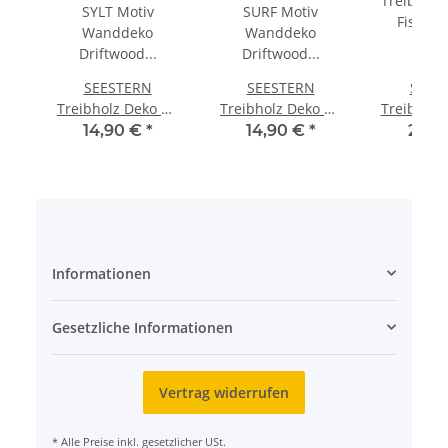
SEESTERN
SEESTERN
SEES
Treibholz Deko m.
Treibholz Deko m.
Treibholz
SYLT Motiv
SURF Motiv
Fisch ( 
14,90 €
*
14,90 €
*
29,9
Wanddeko
Wanddeko
Motiv W
Driftwood Surfing
Driftwood Surfing
Driftwood
Schild Holzdeko
Schild Holzdeko
/17
/2344
/1434
Informationen
Gesetzliche Informationen
Vertrag widerrufen
* Alle Preise inkl. gesetzlicher USt.