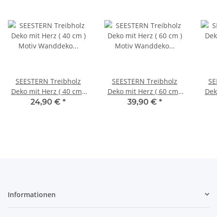
SEESTERN Treibholz
SEESTERN Treibholz
SE
Deko mit Herz ( 40 cm )
Deko mit Herz ( 60 cm )
Dek
Motiv Wanddeko
Motiv Wanddeko
cm
24,90 €
*
39,90 €
*
Driftwood Holzdeko
Driftwood Holzdeko
Dr
/1320
/1321
Informationen