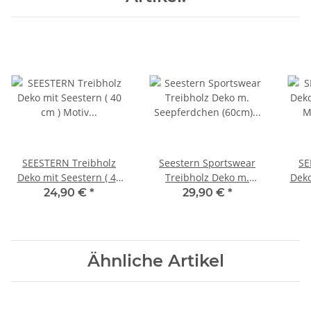
SEESTERN Treibholz
Seestern Sportswear
SE
Deko mit Seestern ( 40
Treibholz Deko m.
Deko
cm ) Motiv Wanddeko
Seepferdchen (60cm)
24,90 €
*
29,90 €
*
Driftwood Holzdeko
Motiv Wanddeko
/1327
Driftwood Holzdeko
/1325
Ähnliche Artikel