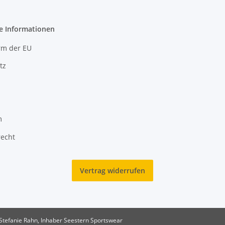
e Informationen
rm der EU
tz
m
recht
Vertrag widerrufen
Stefanie Rahn, Inhaber Seestern Sportswear