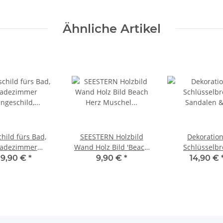
Ähnliche Artikel
hild fürs Bad,
SEESTERN Holzbild
Dekoratio
adezimmer
Wand Holz Bild 'Beach
Schlüsselbr
child, Sandalen
Herz Muschel'
Sandalen & B
9,90 €
*
9,90 €
*
14,90 €
ops Motiv 35 x 12
Homedeko 30 x 30cm
Design Dekob
cm /1470
/2366
Hängeschild 35 
/1471