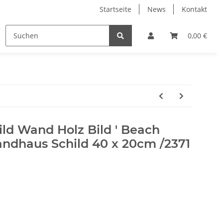
Startseite
News
Kontakt
s/Kleider/etc.
Shirts
Shorts
Surf Zubeh
0,00 €
ld Wand Holz Bild ' Beach
andhaus Schild 40 x 20cm /2371