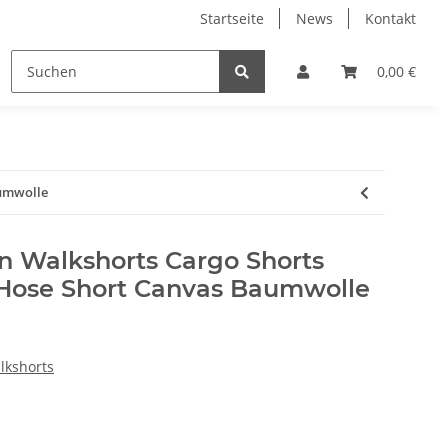
Startseite
News
Kontakt
s/Kleider/etc.
Shirts
Shorts
Surf Zubeh
0,00 €
aumwolle
 Walkshorts Cargo Shorts
Hose Short Canvas Baumwolle
lkshorts