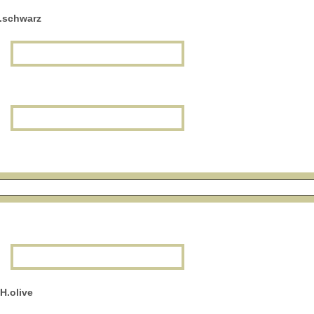
.schwarz
H.olive