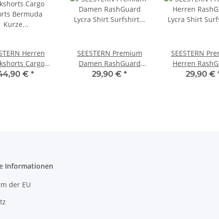
STERN Herren
SEESTERN Premium
SEESTERN Pr
kshorts Cargo
Damen RashGuard
Herren RashG
s Bermuda Kurze
Lycra Shirt Surfshirt
Lycra Shirt Sur
44,90 €
*
29,90 €
*
29,90 €
 Short Jeans /
Badeshirt Langarm XS -
Badeshirt Langa
Denim
XL
XL
e Informationen
rm der EU
tz