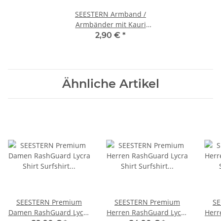
SEESTERN Armband /
Armbänder mit Kauri
Muschel Design, Muschel
2,90 €
*
Modeschmuck/002 1
Stueck_Weiß
Ähnliche Artikel
SEESTERN Premium
SEESTERN Premium
SE
Damen RashGuard Lycra
Herren RashGuard Lycra
Herr