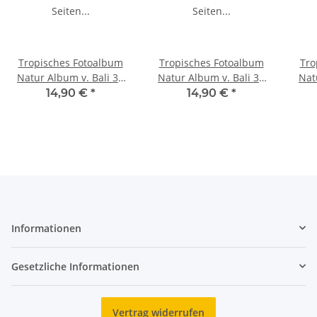
Tropisches Fotoalbum
Tropisches Fotoalbum
Tro
Natur Album v. Bali 30
Natur Album v. Bali 30
Nat
Seiten Photoalbum Surf
Seiten Photoalbum
S
14,90 €
*
14,90 €
*
Surfing Endless Summer
Surfboard Endless
Ko
/2406.bg
Summer /2002.bg
Informationen
Gesetzliche Informationen
Vertrag widerrufen