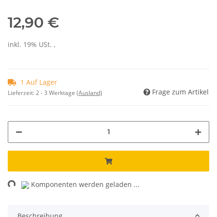
12,90 €
inkl. 19% USt. ,
1 Auf Lager
Frage zum Artikel
Lieferzeit:
2 - 3 Werktage
(Ausland)
ng...
Komponenten werden geladen ...
Beschreibung