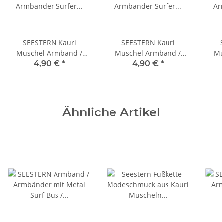
SEESTERN Kauri
SEESTERN Kauri
Muschel Armband /
Muschel Armband /
Mu
Armbänder Surfer Shell
Armbänder Surfer Shell
Armb
4,90 €
*
4,90 €
*
Bracelet /2003
Bracelet /2006
Bra
Schwarz_1 Stueck
Schwarz_1 Stueck
Ähnliche Artikel