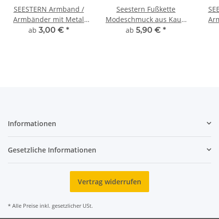
SEESTERN Armband /
Seestern Fußkette
SE
Armbänder mit Metal
Modeschmuck aus Kauri
Ar
Surf Bus / Bully Design
Muscheln Surfer Shell
ab
3,00 €
*
ab
5,90 €
*
Modeschmuck/1801
Anklet /2002.wt
M
Informationen
Gesetzliche Informationen
Vertrag widerrufen
* Alle Preise inkl. gesetzlicher USt.