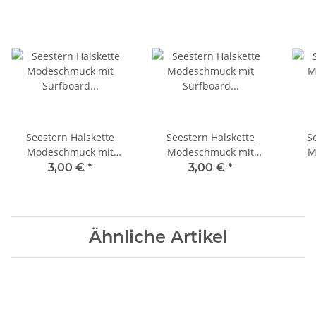
Seestern Halskette
Seestern Halskette
S
Modeschmuck mit
Modeschmuck mit
M
Surfboard Anhänger ca
Surfboard Anhänger
Su
3,00 €
*
3,00 €
*
6 cm,variables Halsband
ca.4 cm/variables
c
Modell 1059JW
Halsband 135JW.perlmut
Hals
Ähnliche Artikel