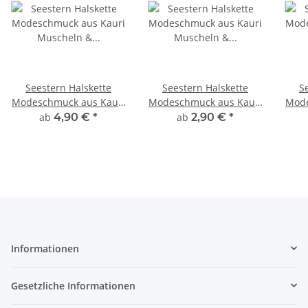
Seestern Halskette
Seestern Halskette
S
Modeschmuck aus Kauri
Modeschmuck aus Kauri
Mode
Muscheln & Kokosperlen
Muscheln &
Mus
ab
4,90 €
*
ab
2,90 €
*
/103
geflochtenem
Halsband/122
Informationen
Gesetzliche Informationen