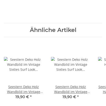
Ähnliche Artikel
Seestern Deko Holz
Seestern Deko Holz
Sees
Wandbild im Vintage
Wandbild im Vintage
H
Sixties Surf Look 30 x 40
Sixties Surf Look 30 x 40
We
19,90 €
*
19,90 €
*
cm Surfing Motiv /1816
cm Surfing Motiv /1817
Mot