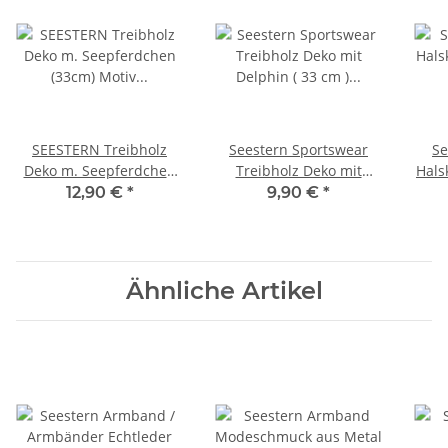
SEESTERN Treibholz
Seestern Sportswear
Se
Deko m. Seepferdchen
Treibholz Deko mit
Hals
(33cm) Motiv Wanddeko
Delphin ( 33 cm ) Motiv
mit 
12,90 €
*
9,90 €
*
Driftwood Holzdeko
Wanddeko Driftwood
/1326
Holzdeko /1323
Ähnliche Artikel