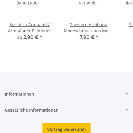
Seestern Armband /
Seestern Armband
S
Armbänder Echtleder
Modeschmuck aus Metal
Band Leder
Keramik geflochtenes
nic
ab
2,90 €
*
7,90 €
*
Modeschmuck /1012
Viscose Band /1207
gef
Informationen
Gesetzliche Informationen
Vertrag widerrufen