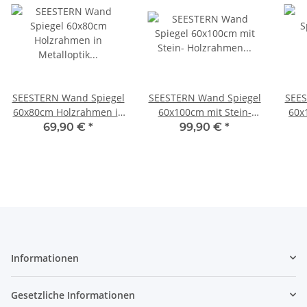
SEESTERN Wand Spiegel
SEESTERN Wand Spiegel
SEES
60x80cm Holzrahmen in
60x100cm mit Stein-
60x
Metalloptik für Bad
Holzrahmen für Bad,
in 
69,90 €
*
99,90 €
*
Garderobe/1902
Garderobe etc./1901
G
Informationen
Gesetzliche Informationen