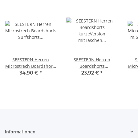
SEESTERN Herren
SEESTERN Herren
S
Microstrech Boardshorts
Boardshorts
Micr
Surfshorts Boardshort
kurzeVersion
m.
34,90 €
*
23,92 €
*
Badehorts XS-3XL /2344
mitTaschen Surfshorts
Sur
Badeshorts XS-3XL /1644
Bade
Informationen