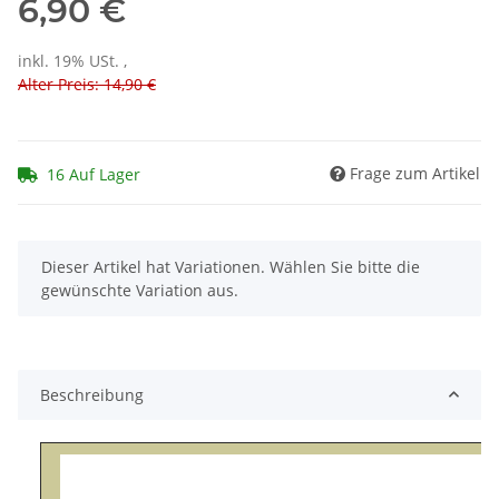
6,90 €
inkl. 19% USt. ,
Alter Preis: 14,90 €
Frage zum Artikel
16 Auf Lager
x
Dieser Artikel hat Variationen. Wählen Sie bitte die
gewünschte Variation aus.
Beschreibung