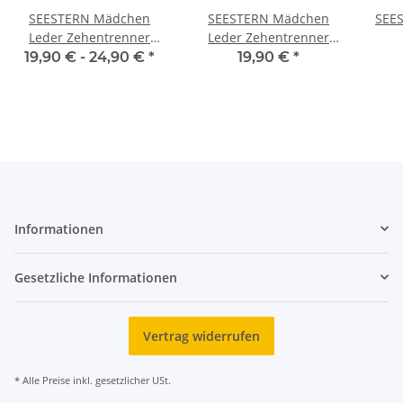
SEESTERN Mädchen
SEESTERN Mädchen
SEES
Leder Zehentrenner
Leder Zehentrenner
Zehensandale
Zehensandale
19,90 € -
24,90 €
*
19,90 €
*
Zehensteg Sandalen in
Zehensteg Sandalen in
Gr.25-36 /2105
Gr.25-36 /2100
Aus
Informationen
Gesetzliche Informationen
Vertrag widerrufen
* Alle Preise inkl. gesetzlicher USt.