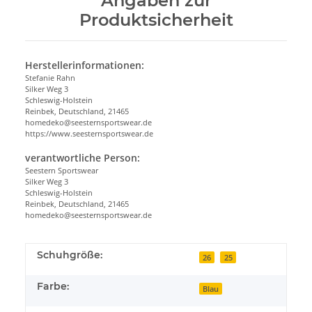
Angaben zur
Produktsicherheit
Herstellerinformationen:
Stefanie Rahn
Silker Weg 3
Schleswig-Holstein
Reinbek, Deutschland, 21465
homedeko@seesternsportswear.de
https://www.seesternsportswear.de
verantwortliche Person:
Seestern Sportswear
Silker Weg 3
Schleswig-Holstein
Reinbek, Deutschland, 21465
homedeko@seesternsportswear.de
Schuhgröße:
26
25
Farbe:
Blau