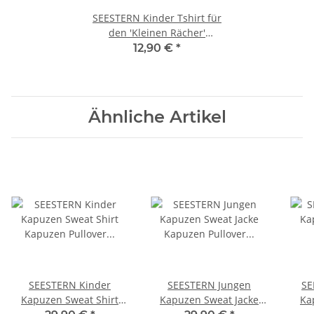
SEESTERN Kinder Tshirt für
den 'Kleinen Rächer'
CAPTAIN SUPERHERO Serie
12,90 €
*
Gr98-152 Navy Blau 98 - 104
Ähnliche Artikel
SEESTERN Kinder
SEESTERN Jungen
SE
Kapuzen Sweat Shirt
Kapuzen Sweat Jacke
Ka