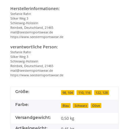
Herstellerinformationen:
Stefanie Rahn
Silker Weg 3
Schleswig-Holstein
Reinbek, Deutschland, 21465
mail@seesternsportswear.de
https://www.seesternsportswear.de
verantwortliche Person:
Stefanie Rahn
Silker Weg 3
Schleswig-Holstein
Reinbek, Deutschland, 21465
mail@seesternsportswear.de
https://www.seesternsportswear.de
Größe:
98, 104
110, 116
122, 128
Farbe:
Blau
Schwarz
Olive
Versandgewicht:
0,50 kg
Artikelgewicht:
0,45
kg