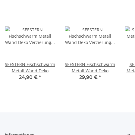
SEESTERN Fischschwarm
SEESTERN Fischschwarm
SE
Metall Wand Deko
Metall Wand Deko
Met
Verzierung Hänge Wand
Verzierung Hänge Wand
Verz
24,90 €
*
29,90 €
*
Dekoration 74cm /1805
Dekoration 80cm
Dek
/1809.smaragd
Informationen