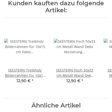
Kunden kauften dazu folgende
Artikel:
SEESTERN Treibholz
SEESTERN Fisch 50x33
SE
Bilderrahmen für 10x15
cm Metall Wand Deko
M
cm Fotos Wanddeko
Verzierung Hänge Wand
Verz
12,90 €
*
12,90 €
*
Driftwood Holzdeko
Dekoration /1804
Dek
/1436
Ähnliche Artikel