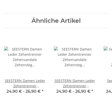
Ähnliche Artikel
SEESTERN Damen Leder
SEESTERN Damen Leder
Se
Zehentrenner
Zehentrenner
Zehensandale
Zehensandale
24,90 € -
26,90 €
*
24,90 € -
26,90 €
*
24
Zehensteg Sandalen in
Zehensteg Sandalen in
Gr.36-44 /2322
Gr.36-44 /2323
Zeh
G