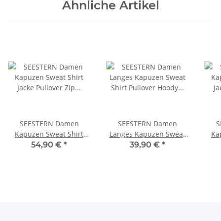
Ähnliche Artikel
SEESTERN Damen
SEESTERN Damen
S
Kapuzen Sweat Shirt
Langes Kapuzen Sweat
Ka
Jacke Pullover Zip Hoody
Shirt Pullover Hoody
Jack
54,90 €
*
39,90 €
*
Sweater Gr.XS-XXL
Jumper Sweater GrXS-
S
/1422.bw_lb_ow
XXL /1321