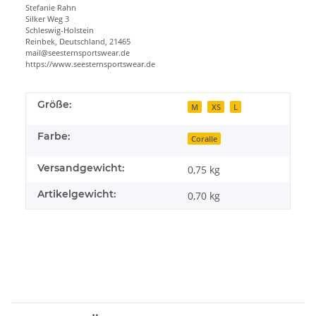
Stefanie Rahn
Silker Weg 3
Schleswig-Holstein
Reinbek, Deutschland, 21465
mail@seesternsportswear.de
https://www.seesternsportswear.de
Größe:
M
XS
L
Farbe:
Coralle
Versandgewicht:
0,75 kg
Artikelgewicht:
0,70
kg