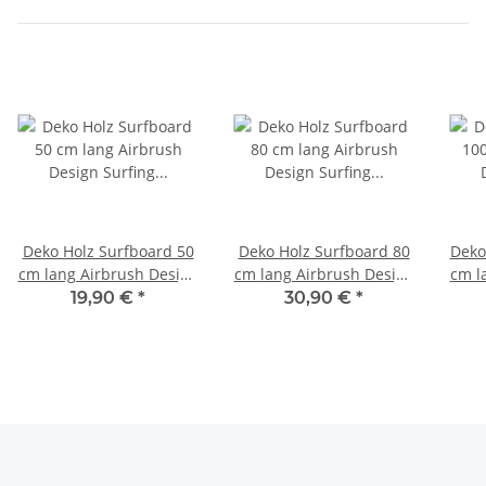
Deko Holz Surfboard 50
Deko Holz Surfboard 80
Deko
cm lang Airbrush Design
cm lang Airbrush Design
cm l
Surfing Surfen
Surfing Surfen
19,90 €
*
30,90 €
*
Wellenreiten Surf /1863
Wellenreiten Surf /1863
Well