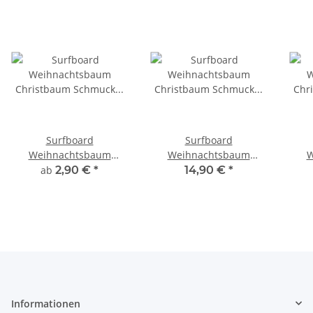
Surfboard
Surfboard
Weihnachtsbaum
Weihnachtsbaum
W
Christbaum Schmuck
Christbaum Schmuck
Ch
ab
2,90 €
*
14,90 €
*
Weihnachtsdeko Surfing
Weihnachtsdeko Surfing
Weih
Xmas /1851
Xmas 10er Pack /1751-
1860
Informationen